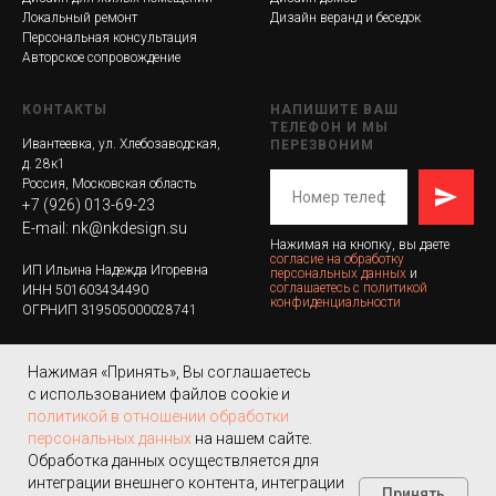
Локальный ремонт
Дизайн веранд и беседок
Персональная консультация
Авторское сопровождение
КОНТАКТЫ
НАПИШИТЕ ВАШ
ТЕЛЕФОН И МЫ
Ивантеевка, ул. Хлебозаводская,
ПЕРЕЗВОНИМ
д. 28к1
Россия, Московская область
+7 (926) 013-69-23
E-mail:
nk@nkdesign.su
Нажимая на кнопку, вы даете
согласие на обработку
ИП Ильина Надежда Игоревна
персональных данных
и
соглашаетесь c политикой
ИНН 501603434490
конфиденциальности
ОГРНИП 319505000028741
Нажимая «Принять», Вы соглашаетесь
с использованием файлов cookie и
политикой в отношении обработки
персональных данных
на нашем сайте.
© 2025 NK Design
Политика в обработке
Обработка данных осуществляется для
персональных данных
|
Согласие
интеграции внешнего контента, интеграции
Принять